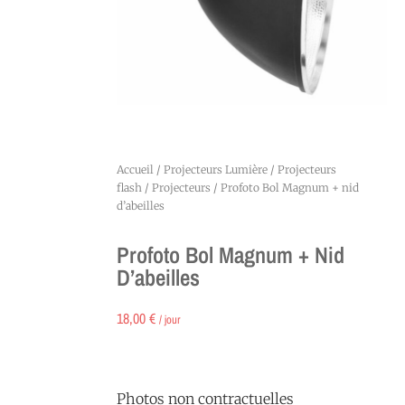
Accueil
/
Projecteurs Lumière
/
Projecteurs
flash
/
Projecteurs
/ Profoto Bol Magnum + nid
d’abeilles
Profoto Bol Magnum + Nid
D’abeilles
18,00
€
/ jour
Photos non contractuelles