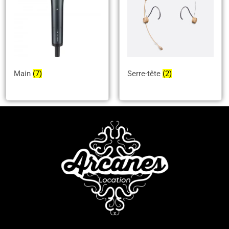
Main
(7)
Serre-tête
(2)