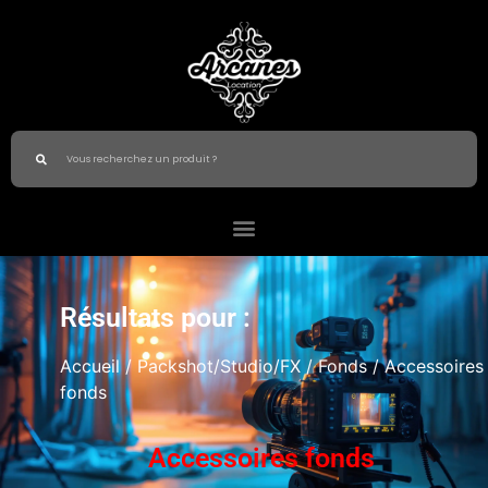
Résultats pour :
Accueil
/
Packshot/Studio/FX
/
Fonds
/ Accessoires
fonds
Accessoires fonds