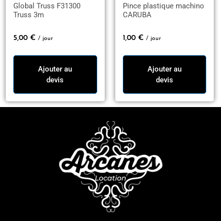
Global Truss F31300
Pince plastique machino
Truss 3m
CARUBA
5,00
€
1,00
€
/ jour
/ jour
Ajouter au
Ajouter au
devis
devis