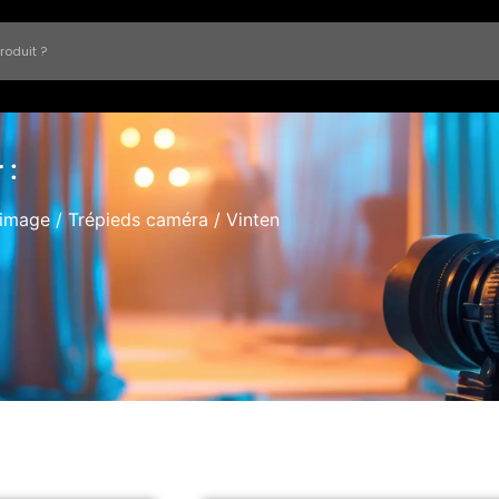
 :
 image
/
Trépieds caméra
/ Vinten