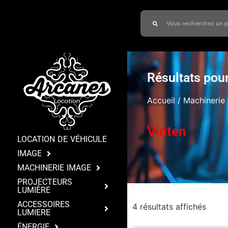
Résultats pour
Accueil
/
Machinerie
Vinten
LOCATION DE VÉHICULE
IMAGE
MACHINERIE IMAGE
PROJECTEURS
LUMIÈRE
ACCESSOIRES
4 résultats affichés
LUMIERE
ÉNERGIE