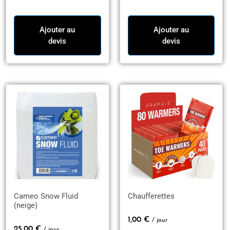
Ajouter au
Ajouter au
devis
devis
Cameo Snow Fluid
Chaufferettes
(neige)
1,00
€
/ jour
25,00
€
/ jour