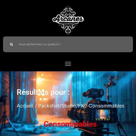
Résultats pour :
Accueil
/
Packshot/Studio/FX
/ Consommables
Consommables