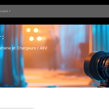
 :
atterie et Chargeurs
/ 48V