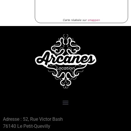
Carte réalisée sur
smappen
Adresse : 52, Rue Victor Bash
76140 Le Petit-Quevilly