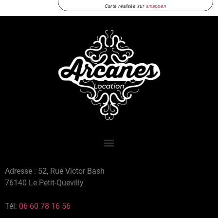
Carte réalisée sur
smappen
Adresse : 52, Rue Victor Bash
76140 Le Petit-Quevilly
Tél:
06 60 78 16 56