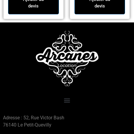
devis
devis
Adresse : 52, Rue Victor Bash
76140 Le Petit-Quevilly