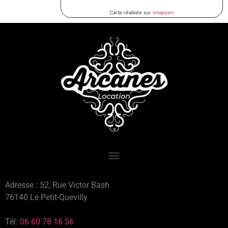
Carte réalisée sur
smappen
Adresse : 52, Rue Victor Bash
76140 Le Petit-Quevilly
Tél:
06 60 78 16 56