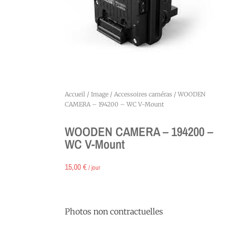
Accueil
/
Image
/
Accessoires caméras
/ WOODEN
CAMERA – 194200 – WC V-Mount
WOODEN CAMERA – 194200 –
WC V-Mount
15,00
€
/ jour
Photos non contractuelles