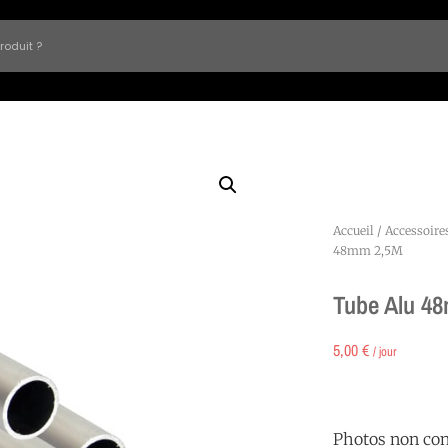
Accueil
/
Accessoire
48mm 2,5M
Tube Alu 4
5,00
€
/ jour
Photos non con