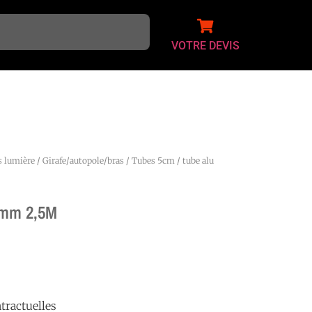
VOTRE DEVIS
s lumière
/
Girafe/autopole/bras
/
Tubes 5cm
/ tube alu
8mm 2,5M
tractuelles