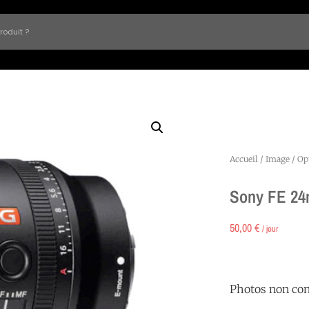
Accueil
/
Image
/
Op
Sony FE 24
50,00
€
/ jour
Photos non con