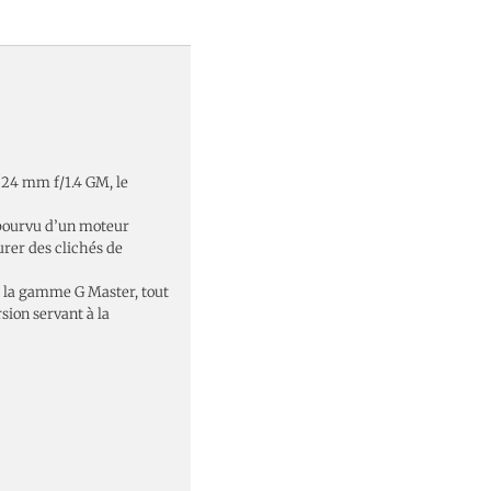
E 24 mm f/1.4 GM, le
 pourvu d’un moteur
urer des clichés de
e la gamme G Master, tout
sion servant à la