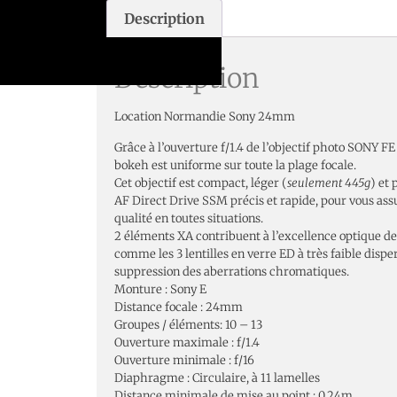
Description
Description
Location Normandie Sony 24mm
Grâce à l’ouverture f/1.4 de l’objectif photo SONY F
bokeh est uniforme sur toute la plage focale.
Cet objectif est compact, léger (
seulement 445g
) et
AF Direct Drive SSM précis et rapide, pour vous ass
qualité en toutes situations.
2 éléments XA contribuent à l’excellence optique d
comme les 3 lentilles en verre ED à très faible disper
suppression des aberrations chromatiques.
Monture : Sony E
Distance focale : 24mm
Groupes / éléments: 10 – 13
Ouverture maximale : f/1.4
Ouverture minimale : f/16
Diaphragme : Circulaire, à 11 lamelles
Distance minimale de mise au point : 0,24m