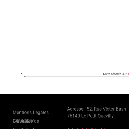
Carte réalisée sur
Adresse : 52, Rue Victor Bash
Mentions Légales
76140 Le Petit-Quevilly
Conditions Générales de Location