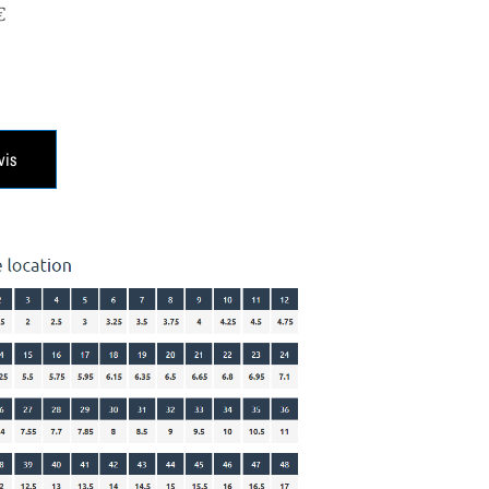
€
vis