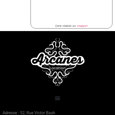
Carte réalisée sur
smappen
Adresse : 52, Rue Victor Bash