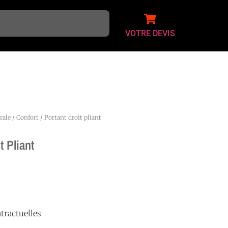
VOTRE DEVIS
rale
/
Confort
/ Portant droit pliant
t Pliant
tractuelles