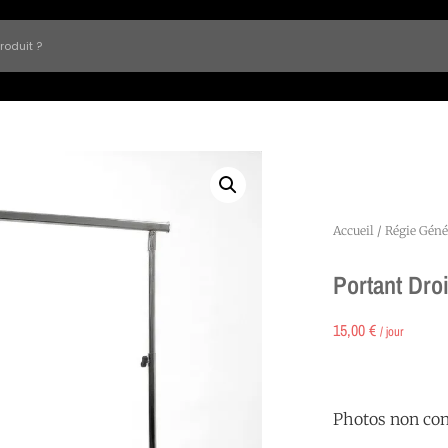
Accueil
/
Régie Géné
Portant Droi
15,00
€
/ jour
Photos non con