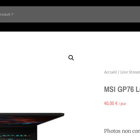
Accueil
/
Live Strea
MSI GP76 L
40,00
€
/ jour
Photos non con