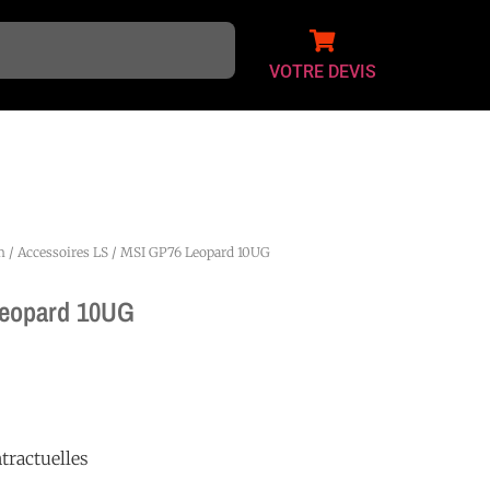
VOTRE DEVIS
m
/
Accessoires LS
/ MSI GP76 Leopard 10UG
eopard 10UG
tractuelles