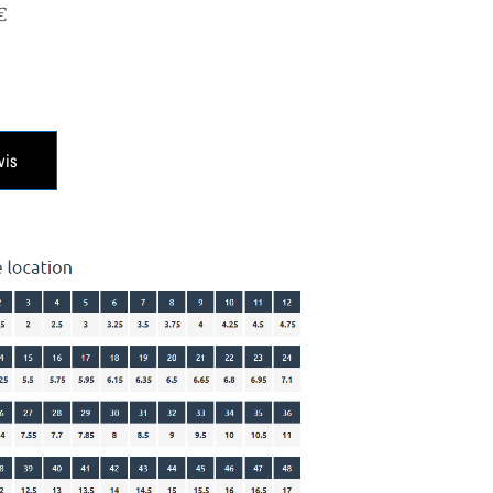
€
vis