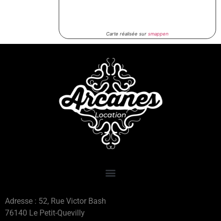
Carte réalisée sur
smappen
Adresse : 52, Rue Victor Bash
76140 Le Petit-Quevilly