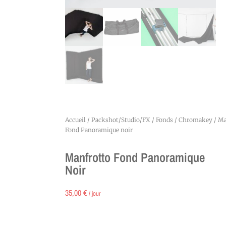
Accueil
/
Packshot/Studio/FX
/
Fonds
/
Chromakey
/ Ma
Fond Panoramique noir
Manfrotto Fond Panoramique
Noir
35,00
€
/ jour