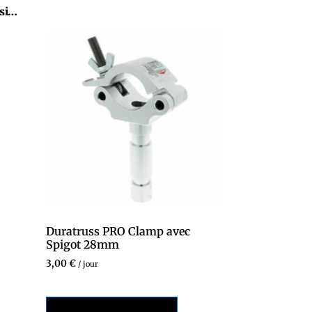
ssi…
Duratruss PRO Clamp avec
Spigot 28mm
3,00
€
/ jour