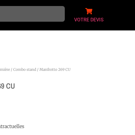
VOTRE DEVIS
umière
/
Combo stand
/ Manfrotto 269 CU
69 CU
tractuelles