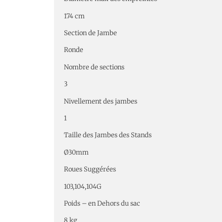
174 cm
Section de Jambe
Ronde
Nombre de sections
3
Nivellement des jambes
1
Taille des Jambes des Stands
Ø30mm
Roues Suggérées
103,104,104G
Poids – en Dehors du sac
8 kg