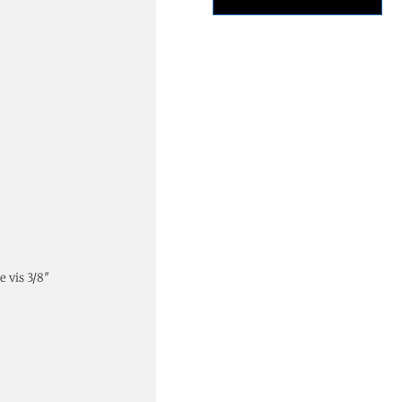
 vis 3/8″