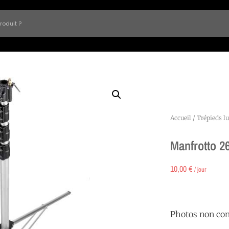
Accueil
/
Trépieds l
Manfrotto 2
10,00
€
/ jour
Photos non con