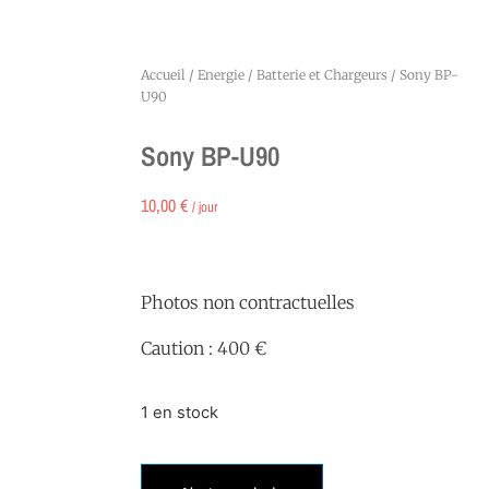
Accueil
/
Energie
/
Batterie et Chargeurs
/ Sony BP-
U90
Sony BP-U90
10,00
€
/ jour
Photos non contractuelles
Caution : 400 €
1 en stock