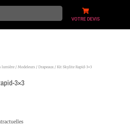
VOTRE DEVIS
s lumière
/
Modeleurs
/
Drapeaux
/ Kit Skylite Rapid-3×3
Rapid-3×3
tractuelles