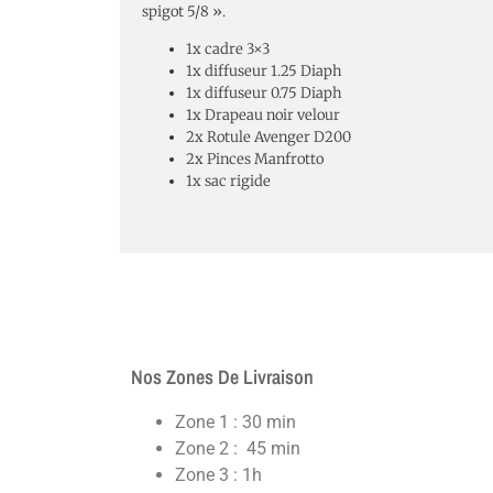
spigot 5/8 ».
1x cadre 3×3
1x diffuseur 1.25 Diaph
1x diffuseur 0.75 Diaph
1x Drapeau noir velour
2x Rotule Avenger D200
2x Pinces Manfrotto
1x sac rigide
Nos Zones De Livraison
Zone 1 : 30 min
Zone 2 : 45 min
Zone 3 : 1h