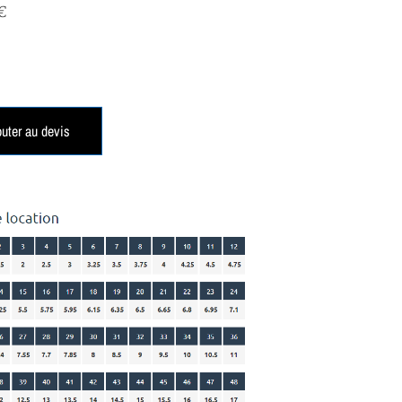
€
outer au devis