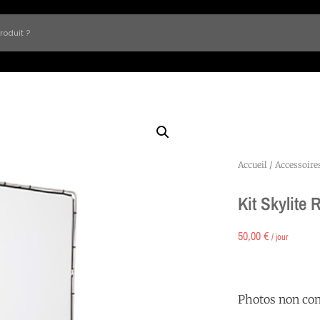
Accueil
/
Accessoire
Kit Skylite 
50,00
€
/ jour
Photos non con