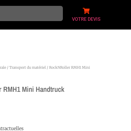
VOTRE DEVIS
rale
/
Transport du matériel
/ RockNRoller RMH1 Mini
r RMH1 Mini Handtruck
tractuelles