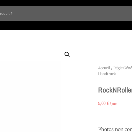
Accueil
/
Régie Géné
Handtruck
RockNRolle
5,00
€
/ jour
Photos non con