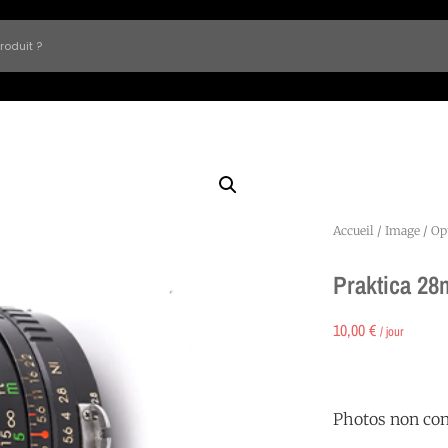
Accueil
/
Image
/
Op
Praktica 28
10,00
€
/ jour
Photos non con