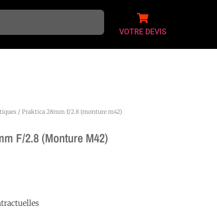
VOTRE DEVIS
tiques
/ Praktica 28mm f/2.8 (monture m42)
mm F/2.8 (monture M42)
tractuelles