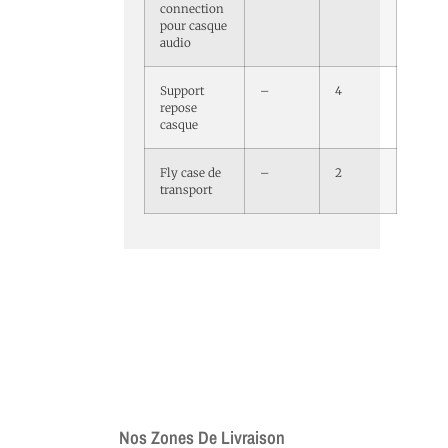
connection
pour casque
audio
Support
–
4
repose
casque
Fly case de
–
2
transport
Nos Zones De Livraison