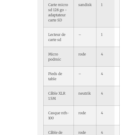
Carte micro
sandisk
1
sd 128 go -
adaptateur
carte SD
Lecteur de
–
1
carte sd
Micro
rode
4
podmic
Pieds de
–
4
table
Câble XLR
neutrik
4
1.5M
Casque nth-
rode
4
100
Câble de
rode
4