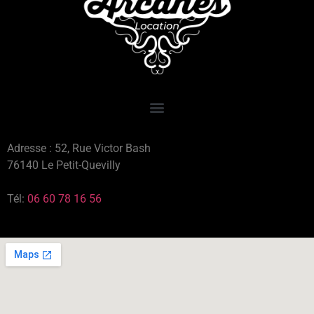
Adresse : 52, Rue Victor Bash
76140 Le Petit-Quevilly
Tél:
06 60 78 16 56