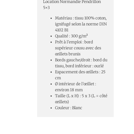
Location Normandie Pendrillon
5×3
Matériau : tissu 100% coton,
ignifugé selon la norme DIN
4102 B1
Qualité : 300 g/m²
Prêt à l’emploi : bord
supérieur cousu avec des
œillets brunis
Bords gauche/droit : bord du
tissu, bord inférieur : ourlé
Espacement des œillets : 25
cm
Ø intérieur de l’œillet :
environ 18 mm
Taille (L x H) : 5 x 3 (L = côté
œillets)
Couleur : Blanc