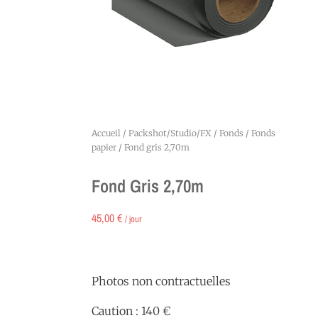
Accueil
/
Packshot/Studio/FX
/
Fonds
/
Fonds
papier
/ Fond gris 2,70m
Fond Gris 2,70m
45,00
€
/ jour
Photos non contractuelles
Caution : 140 €