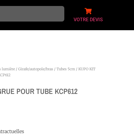
VOTRE DEVIS
s lumière
/
Girafe/autopole/bras
/
Tubes 5cm
/ KUPO KIT
CP612
GRUE POUR TUBE KCP612
tractuelles