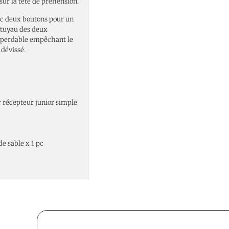
sur la tête de préhension.
ec deux boutons pour un
 tuyau des deux
mperdable empêchant le
dévissé.
r récepteur junior simple
e sable x 1 pc