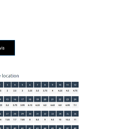
€
vis