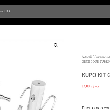
Accueil
/
Accessoire
GRUE POUR TUBE K
KUPO KIT 
17,00
€
/ jour
Photos non con