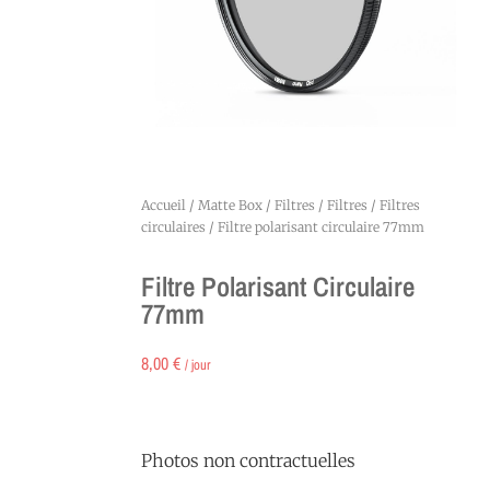
Accueil
/
Matte Box / Filtres
/
Filtres
/
Filtres
circulaires
/ Filtre polarisant circulaire 77mm
Filtre Polarisant Circulaire
77mm
8,00
€
/ jour
Photos non contractuelles