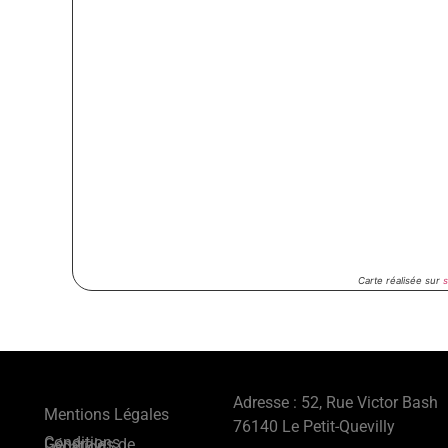
Carte réalisée sur
Adresse : 52, Rue Victor Bash
Mentions Légales
76140 Le Petit-Quevilly
Conditions Générales de Location