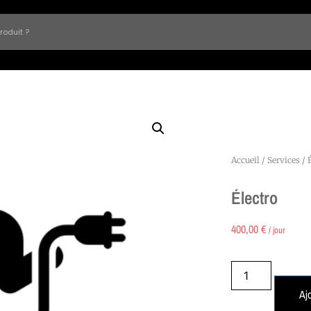
Accueil
/
Services
/ 
Électro
400,00
€
/ jour
Aj