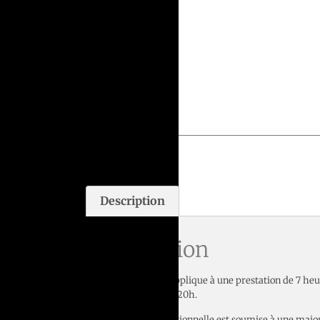
Électro
Description
Description
Le tarif indiqué s’applique à une prestation de 7 heu
samedi entre 8h et 20h.
Chaque heure additionnelle est soumise à une majo