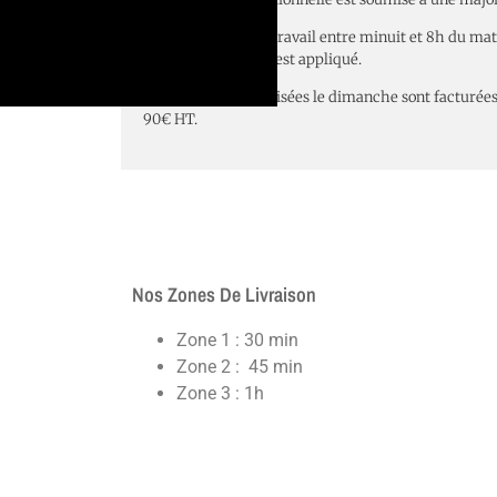
Pour les heures de travail entre minuit et 8h du ma
100€ HT par heure est appliqué.
Les prestations réalisées le dimanche sont facturées
90€ HT.
Nos Zones De Livraison
Zone 1 : 30 min
Zone 2 : 45 min
Zone 3 : 1h