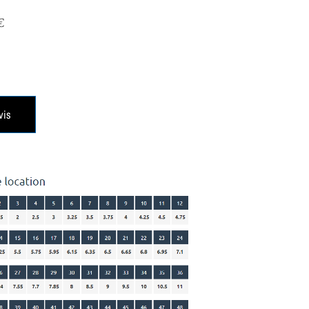
€
vis