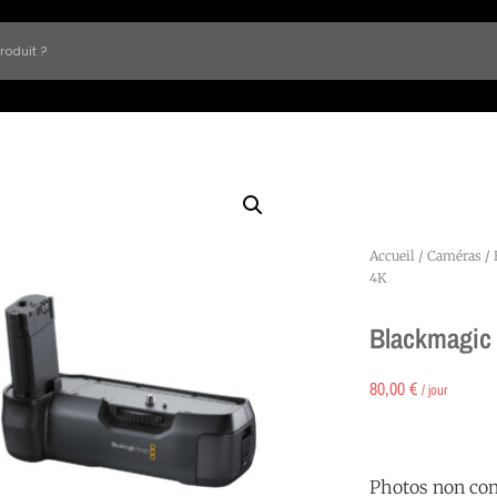
Accueil
/
Caméras
/
4K
Blackmagic
80,00
€
/ jour
Photos non con